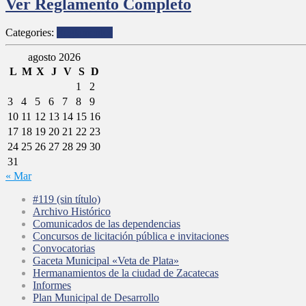
Ver Reglamento Completo
Categories:
Reglamentos
agosto 2026
L
M
X
J
V
S
D
1
2
3
4
5
6
7
8
9
10
11
12
13
14
15
16
17
18
19
20
21
22
23
24
25
26
27
28
29
30
31
« Mar
#119 (sin título)
Archivo Histórico
Comunicados de las dependencias
Concursos de licitación pública e invitaciones
Convocatorias
Gaceta Municipal «Veta de Plata»
Hermanamientos de la ciudad de Zacatecas
Informes
Plan Municipal de Desarrollo