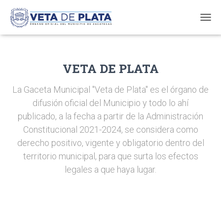
T
O
G
G
L
VETA DE PLATA
E
N
La Gaceta Municipal "Veta de Plata" es el órgano de
A
V
difusión oficial del Municipio y todo lo ahí
I
publicado, a la fecha a partir de la Administración
G
Constitucional 2021-2024, se considera como
A
T
derecho positivo, vigente y obligatorio dentro del
I
territorio municipal, para que surta los efectos
O
N
legales a que haya lugar.