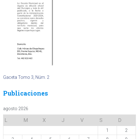
Gaceta Tomo 3, Núm. 2
Publicaciones
agosto 2026
L
M
X
J
V
S
D
1
2