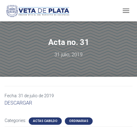
T
O
G
G
L
Acta no. 31
E
N
31 julio, 2019
A
V
I
G
A
T
I
Fecha: 31 de julio de 2019
O
DESCARGAR
N
Categories:
ACTAS CABILDO
ORDINARIAS