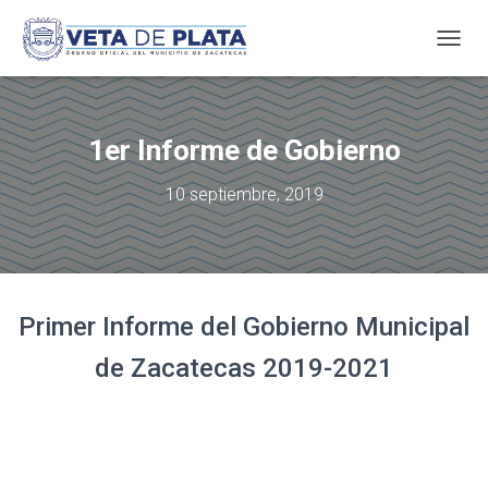
T
O
G
G
L
1er Informe de Gobierno
E
N
10 septiembre, 2019
A
V
I
G
A
T
Primer Informe del Gobierno Municipal
I
O
de Zacatecas 2019-2021
N